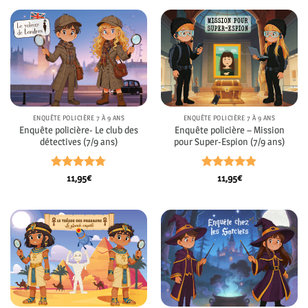
ENQUÊTE POLICIÈRE 7 À 9 ANS
ENQUÊTE POLICIÈRE 7 À 9 ANS
Enquête policière- Le club des
Enquête policière – Mission
détectives (7/9 ans)
pour Super-Espion (7/9 ans)
Note
4.78
Note
4.81
11,95
€
11,95
€
sur 5
sur 5