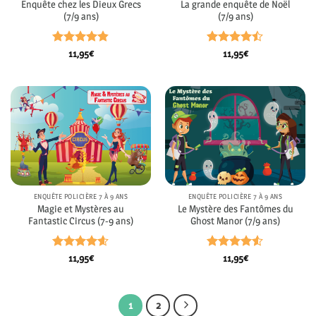
Enquête chez les Dieux Grecs
La grande enquête de Noël
(7/9 ans)
(7/9 ans)
Note
4.8
Note
4.43
11,95
€
11,95
€
sur 5
sur 5
ENQUÊTE POLICIÈRE 7 À 9 ANS
ENQUÊTE POLICIÈRE 7 À 9 ANS
Magie et Mystères au
Le Mystère des Fantômes du
Fantastic Circus (7-9 ans)
Ghost Manor (7/9 ans)
Note
4.58
Note
4.5
11,95
€
11,95
€
sur 5
sur 5
1
2