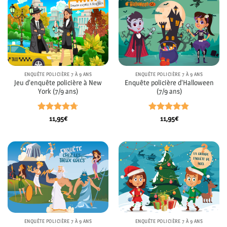
ENQUÊTE POLICIÈRE 7 À 9 ANS
ENQUÊTE POLICIÈRE 7 À 9 ANS
Jeu d’enquête policière à New
Enquête policière d’Halloween
York (7/9 ans)
(7/9 ans)
Note
4.7
Note
4.83
11,95
€
11,95
€
sur 5
sur 5
ENQUÊTE POLICIÈRE 7 À 9 ANS
ENQUÊTE POLICIÈRE 7 À 9 ANS