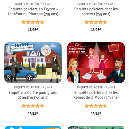
ENQUÊTE POLICIÈRE 7 À 9 ANS
ENQUÊTE POLICIÈRE 7 À 9 ANS
Enquête policière en Égypte –
Enquête policière chez les
Le trésor du Pharaon (7/9 ans)
sorciers (7/9 ans)
Note
4.8
Note
4.67
11,95
€
11,95
€
sur 5
sur 5
ENQUÊTE POLICIÈRE 7 À 9 ANS
ENQUÊTE POLICIÈRE 7 À 9 ANS
Enquête policière pour grand
Enquête policière chez les
détective (7/9 ans)
Reines de la Mode (7/9 ans)
Note
4.82
Note
4.69
11,95
€
11,95
€
sur 5
sur 5