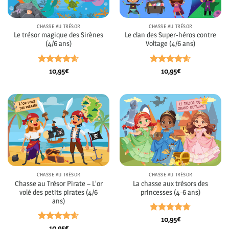
CHASSE AU TRÉSOR
CHASSE AU TRÉSOR
Le trésor magique des Sirènes
Le clan des Super-héros contre
(4/6 ans)
Voltage (4/6 ans)
Note
4.57
Note
4.58
10,95
€
10,95
€
sur 5
sur 5
CHASSE AU TRÉSOR
CHASSE AU TRÉSOR
Chasse au Trésor Pirate – L’or
La chasse aux trésors des
volé des petits pirates (4/6
princesses (4-6 ans)
ans)
Note
4.68
10,95
€
sur 5
Note
4.58
10,95
€