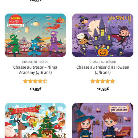
sur 5
CHASSE AU TRÉSOR
CHASSE AU TRÉSOR
Chasse au trésor – Ninja
Chasse au trésor d’Halloween
Academy (4-6 ans)
(4/6 ans)
Note
4.45
Note
4.71
10,95
€
10,95
€
sur 5
sur 5