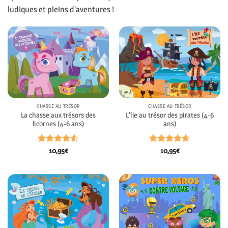
ludiques et pleins d’aventures !
CHASSE AU TRÉSOR
CHASSE AU TRÉSOR
La chasse aux trésors des
L’île au trésor des pirates (4-6
licornes (4-6 ans)
ans)
Note
4.52
Note
4.63
10,95
€
10,95
€
sur 5
sur 5