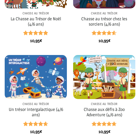
CHASSE AU TRÉSOR
CHASSE AU TRÉSOR
La Chasse au Trésor de Noël
Chasse au trésor chez les
(4/6 ans)
sorciers (4/6 ans)
Note
4.8
Note
4.54
10,95
€
10,95
€
sur 5
sur 5
CHASSE AU TRÉSOR
CHASSE AU TRÉSOR
Un trésor intergalactique (4/6
Chasse aux défis à Zoo
ans)
Adventure (4/6 ans)
Note
4.62
Note
4.71
10,95
€
10,95
€
sur 5
sur 5