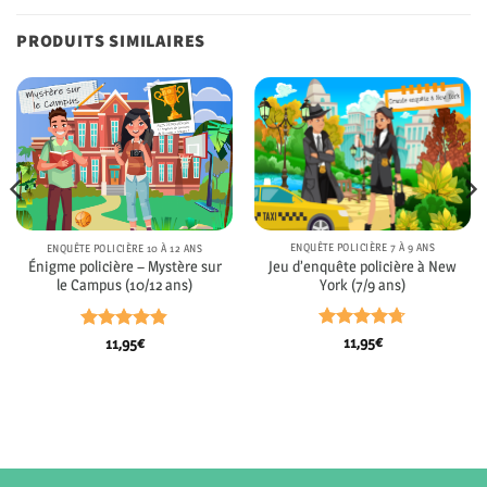
PRODUITS SIMILAIRES
ENQUÊTE POLICIÈRE 7 À 9 ANS
ENQUÊTE POLICIÈRE 10 À 12 ANS
Jeu d’enquête policière à New
Énigme policière – Mystère sur
York (7/9 ans)
le Campus (10/12 ans)
Note
4.7
Note
4.8
11,95
€
11,95
€
sur 5
sur 5