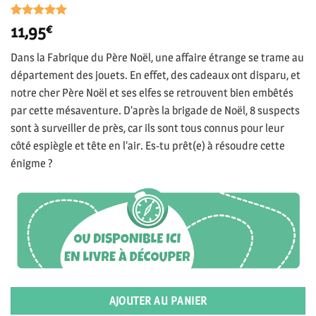
Noté
4
5
sur
11,95
€
5 basé sur
notations
Dans la Fabrique du Père Noël, une affaire étrange se trame au
client
département des jouets. En effet, des cadeaux ont disparu, et
notre cher Père Noël et ses elfes se retrouvent bien embêtés
par cette mésaventure. D’après la brigade de Noël, 8 suspects
sont à surveiller de près, car ils sont tous connus pour leur
côté espiègle et tête en l’air. Es-tu prêt(e) à résoudre cette
énigme ?
AJOUTER AU PANIER