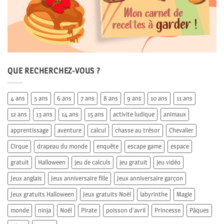
QUE RECHERCHEZ-VOUS ?
4 ans
5 ans
6 ans
7 ans
8 ans
9 ans
10 ans
11 ans
12 ans
13 ans
14 ans
15 ans
activite ludique
animaux
apprentissage
aventure
calcul
chasse au trésor
Chevalier
Cirque
drapeau du monde
enquête
escape game
espace
gratuit
Halloween
jeu de calculs
jeu gratuit
jeu vidéo
Jeux anglais
Jeux anniversaire fille
Jeux anniversaire garçon
Jeux gratuits Halloween
Jeux gratuits Noël
labyrinthe
Magie
monde
ninja
Noël
Pirate
poisson d'avril
Princesse
Pâques