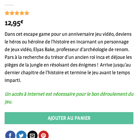
Noté
1
5
sur
12,95
€
5 basé sur
notation
Dans cet escape game pour un anniversaire jeu vidéo, deviens
client
le héros ou héroïne de l’histoire en incarnant un personnage
de jeux vidéo, Elyas Bake, professeur d’archéologie de renom.
Pars à la recherche du trésor d’un ancien roi inca et déjoue les
pièges de la jungle en résolvant des énigmes ! Arrive jusqu’au
dernier chapitre de l’histoire et termine le jeu avant le temps
imparti.
Un accès à internet est nécessaire pour le bon déroulement du
jeu.
AJOUTER AU PANIER