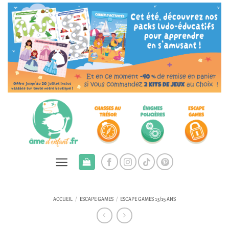
Passer
au
contenu
ACCUEIL
/
ESCAPE GAMES
/
ESCAPE GAMES 13/15 ANS