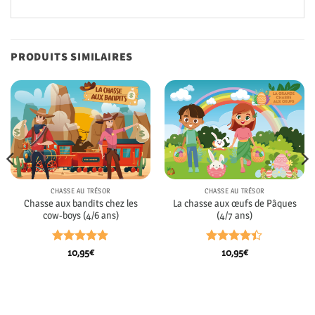
PRODUITS SIMILAIRES
CHASSE AU TRÉSOR
CHASSE AU TRÉSOR
Chasse aux bandits chez les
La chasse aux œufs de Pâques
cow-boys (4/6 ans)
(4/7 ans)
Note
4.86
Note
4.4
10,95
€
10,95
€
sur 5
sur 5