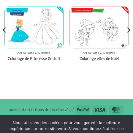
COLORIAGES À IMPRIMER
COLORIAGES À IMPRIMER
Coloriage de Princesse Gratuit
Coloriage elfes de Noël
PayPal
Visa
Maste
amedenfant.fr (tous droits réservés) /
FORMULAIRE DE CONTACT
Nous utilisons des cookies pour vous garantir la meilleure
MENTIONS LÉGALES & POLITIQUE DE CONFIDENTIALITÉ
expérience sur notre site web. Si vous continuez à utiliser ce
CONDITIONS GÉNÉRALES DE VENTE