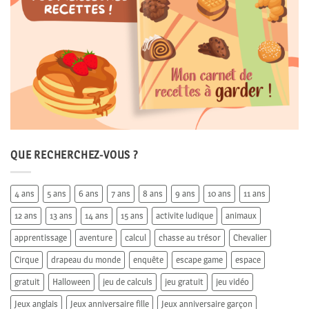
QUE RECHERCHEZ-VOUS ?
4 ans
5 ans
6 ans
7 ans
8 ans
9 ans
10 ans
11 ans
12 ans
13 ans
14 ans
15 ans
activite ludique
animaux
apprentissage
aventure
calcul
chasse au trésor
Chevalier
Cirque
drapeau du monde
enquête
escape game
espace
gratuit
Halloween
jeu de calculs
jeu gratuit
jeu vidéo
Jeux anglais
Jeux anniversaire fille
Jeux anniversaire garçon