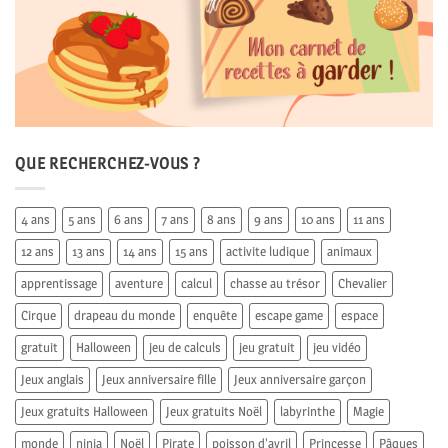
QUE RECHERCHEZ-VOUS ?
4 ans
5 ans
6 ans
7 ans
8 ans
9 ans
10 ans
11 ans
12 ans
13 ans
14 ans
15 ans
activite ludique
animaux
apprentissage
aventure
calcul
chasse au trésor
Chevalier
Cirque
drapeau du monde
enquête
escape game
espace
gratuit
Halloween
jeu de calculs
jeu gratuit
jeu vidéo
Jeux anglais
Jeux anniversaire fille
Jeux anniversaire garçon
Jeux gratuits Halloween
Jeux gratuits Noël
labyrinthe
Magie
monde
ninja
Noël
Pirate
poisson d'avril
Princesse
Pâques